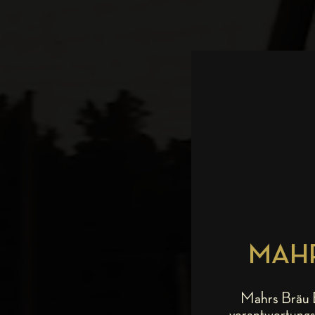
MAHR
Mahrs Bräu B
verantwortungs