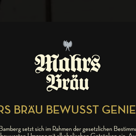
S BRÄU BEWUSST GENI
amberg setzt sich im Rahmen der gesetzlichen Bestimm
bewussten Umgang mit alkoholischen Getränken ein. Au