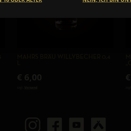
5
MAHRS BRÄU WILLYBECHER 0,4
M
L
„
€
6,00
€
zzgl.
Versand
zzg