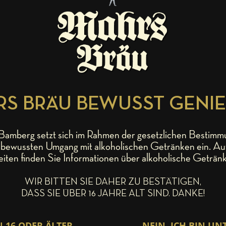
rt man. Besonders unser handgemachtes Traditionsbier. Das geht w
 gleich doppelt so gut schmeckt. Der Krug fasst 0,5 Liter feinstes
S BRÄU BEWUSST GENI
amberg setzt sich im Rahmen der gesetzlichen Bestimm
bewussten Umgang mit alkoholischen Getränken ein. Au
eiten finden Sie Informationen über alkoholische Getränk
WIR BITTEN SIE DAHER ZU BESTÄTIGEN,
DASS SIE ÜBER 16 JAHRE ALT SIND. DANKE!