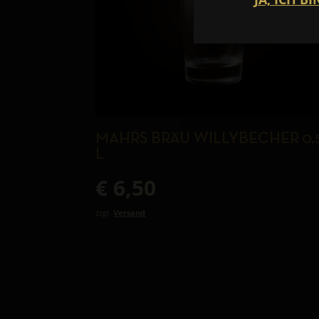
MAHRS BRÄU WILLYBECHER 0,
L
€
6,50
zzgl.
Versand