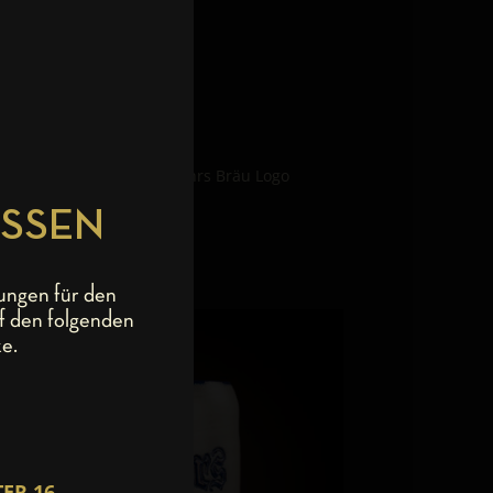
underbar mit dem – mit Mahrs Bräu Logo
 Mahrs.
ESSEN
ungen für den
f den folgenden
e.