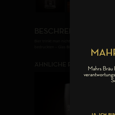
BESCHREIBUNG
Bier trinkt man nicht einfach, Bier zelebrie
bedruckten – Glas Bierkrug, aus dem das Seidla
MAHR
ÄHNLICHE PRODUKTE
Mahrs Bräu B
verantwortungs
S