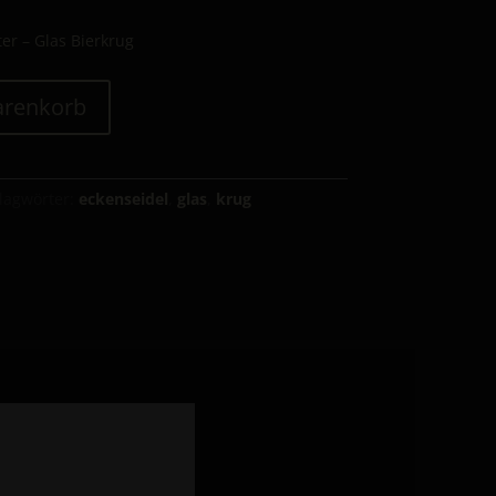
er – Glas Bierkrug
arenkorb
lagwörter:
eckenseidel
,
glas
,
krug