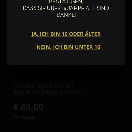
BESTÄTIGEN,
DASS SIE ÜBER 16 JAHRE ALT SIND.
DANKE!
MAHRS BRÄU SHORT
ABERCROMBIE & FITCH
€
69,00
zzgl.
Versand