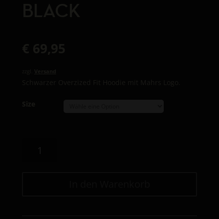
BLACK
€
69,95
zzgl.
Versand
Schwarzer Overzized Fit Hoodie mit Mahrs Logo.
Size
Mahrs
Bräu
Hoodie
"Overzized"
In den Warenkorb
Black
Menge