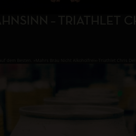
NSINN – TRIATHLET CH
uf dem Besten. »Mahrs Bräu Nicht Alkoholfrei«-Triathlet Chris Dels