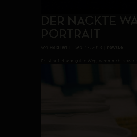
DER NACKTE WAH
PORTRAIT
von
Heidi Will
|
Sep. 17, 2018
|
newsDE
Er ist auf einem guten Weg, wenn nicht sogar a