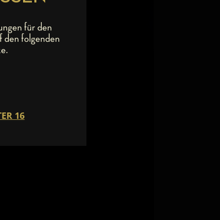
ungen für den
f den folgenden
e.