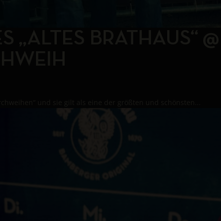
ES „ALTES BRATHAUS“ 
CHWEIH
chweihen“ und sie gilt als eine der größten und schönsten...