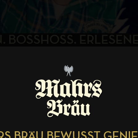
. BOSSHOSS. ERLESEN
TY.
8/11/2018-09-23_Mista-Callista-Spezial_Version_05_Mobil.mp4 Was
S BRÄU BEWUSST GENI