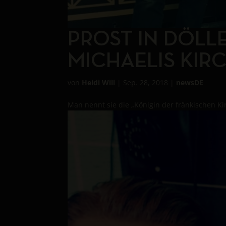
PROST IN DÖLL
MICHAELIS KIR
von
Heidi Will
|
Sep. 28, 2018
|
newsDE
Man nennt sie die „Königin der fränkischen Kir