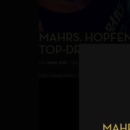
MAHRS. HOPFEN
TOP-DRINKABILI
von
Heidi Will
|
Sep. 26, 2018
|
newsDE
https://www.mahrs.de/wp-content/uploads/201
MAHR