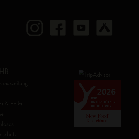
HR
shauszeitung
s & Folks
se
loads
nschutz