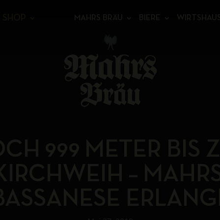
SHOP
MAHRS BRÄU
BIERE
WIRTSHAU
CH 999 METER BIS 
KIRCHWEIH – MAHRS
BASSANESE ERLANG