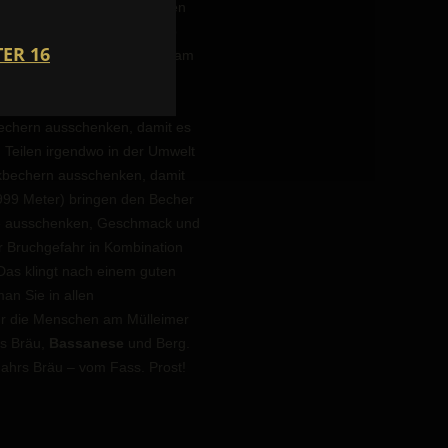
die innerhalb weniger Wochen
rchweih.
Das ist auch Marco
esucher der Bergkirchweih am
h nun für die Dose
as möchte ich meinen Kunden
bechern ausschenken, damit es
Teilen irgendwo in der Umwelt
ikbechern ausschenken, damit
999 Meter) bringen den Becher
che ausschenken, Geschmack und
r Bruchgefahr in Kombination
 Das klingt nach einem guten
n Sie in allen
ür die Menschen am Mülleimer
rs Bräu,
Bassanese
und Berg.
ahrs Bräu – vom Fass. Prost!