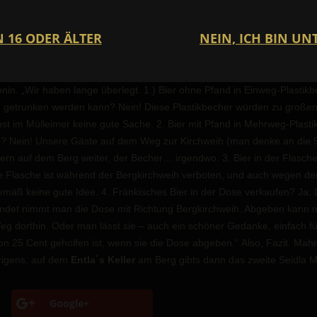
die Mahrs Bräu, noch mit 100% ökologisch abbaubaren Sixpackringen, 
 sind… klingt das nach einer guten Alternative für den Weg zur Bergki
icht entgangen, der sich permanent Gedanken macht, wie man dem B
e Umwelt nicht außer acht lässt.
Nach reiflicher Überlegung hat er sic
ch vieles dafür, außerdem schmeckt das Seidla wirklich überragend. D
onin.
„Wir haben lange überlegt.
1.) Bier ohne Pfand in Einweg-Plastik
 getrunken werden kann? Nein! Diese Plastikbecher würden zu großen 
st im Mülleimer keine gute Sache.
2. Bier mit Pfand in Mehrweg-Plast
d? Nein! Unsere Gäste auf dem Weg zur Kirchweih (man denke an die 
eiern auf dem Berg weiter, der Becher… irgendwo.
3. Bier in der Flas
e Flasche ist während der Bergkirchweih verboten, und auch wegen de
gemäß keine gute Idee.
4. Fränkisches Bier in der Dose verkaufen? Ja.
ndet nimmt man die Dose mit Richtung Bergkirchweih. Abgeben kann ma
g dorthin. Oder man lässt sie – auch ein schöner Gedanke, einfach f
n 25 Cent geholfen ist, wenn sie die Dose abgeben.“
Also, Fazit. Mah
rigens, auf dem
Entla´s Keller
am Berg gibts dann das zweite Seidla M
Google+