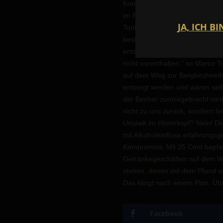
Kombiniert man dies nun, wie 
im Freien oder Wasser abgebaut
Tonin vom Eiscafe
Bassanese
n
besten gerecht wird und auch di
entschieden.
„Es spricht einfa
nicht vorenthalten.“ so Marco T
auf dem Weg zur Bergkirchweih
entsorgt werden und wären selb
der Becher zurückgebracht wir
nicht zu uns zurück, sondern f
Umwelt im Hinterkopf? Nein! Di
mit Alkoholeinfluss erfahrungs
Kompromiss. Mit 25 Cent bepfa
Getränkegeschäften auf dem We
stehen, denen mit dem Pfand vo
Das klingt nach einem Plan.
Üb
Facebook